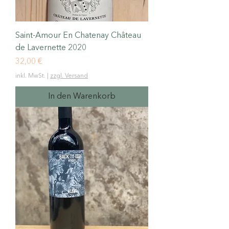
Saint-Amour En Chatenay Château
de Lavernette 2020
Preis
32,00 €
inkl. MwSt.
|
zzgl. Versand
In den Warenkorb