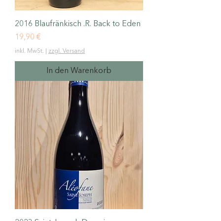
2016 Blaufränkisch .R. Back to Eden
Preis
19,90 €
inkl. MwSt.
|
zzgl. Versand
In den Warenkorb