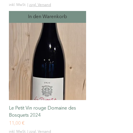
inkl. MwSt.
|
zzgl. Versand
In den Warenkorb
Le Petit Vin rouge Domaine des
Bosquets 2024
Preis
11,00 €
inkl. MwSt.
|
zzgl. Versand