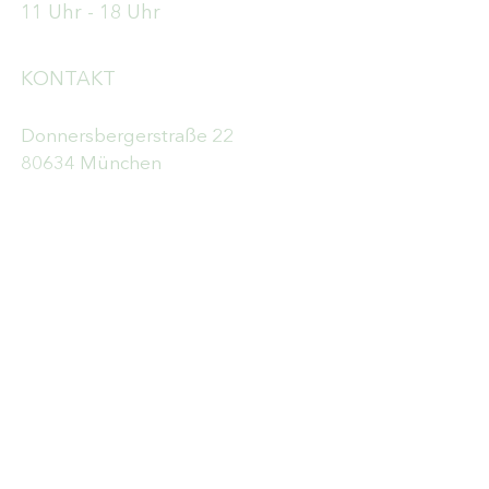
11 Uhr - 18 Uhr
KONTAKT
Donnersbergerstraße 22
80634 München
E /
info@die-weinleserin.com
​T /
+49 89 18 95 68 35
SO FINDEN SIE UNS