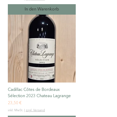
In den Warenkorb
Cadillac Côtes de Bordeaux
Sélection 2023 Chateau Lagrange
Preis
23,50 €
inkl. MwSt.
|
zzgl. Versand