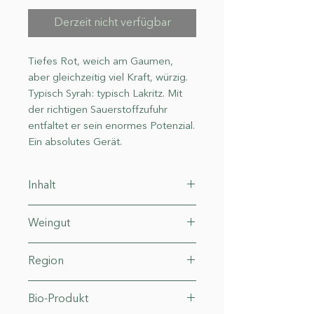
Derzeit nicht verfügbar
Tiefes Rot, weich am Gaumen,
aber gleichzeitig viel Kraft, würzig.
Typisch Syrah: typisch Lakritz. Mit
der richtigen Sauerstoffzufuhr
entfaltet er sein enormes Potenzial.
Ein absolutes Gerät.
Inhalt
0.75 l (38.53€* / 1 l)
Weingut
Cantina Doveri
Region
Toskana
Bio-Produkt