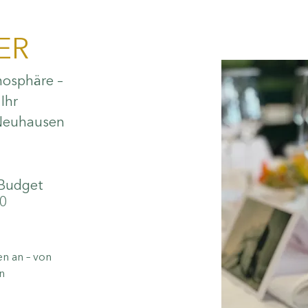
ER
mosphäre –
Ihr
 Neuhausen
 Budget
40
en an – von
n