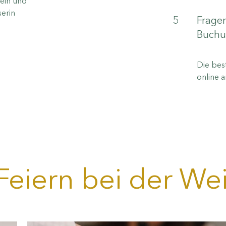
ein und
erin
5
Fragen
Buchu
Die best
online a
Feiern bei der Wei