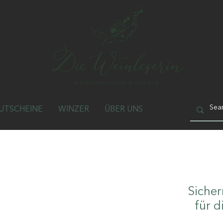
UTSCHEINE
WINZER
ÜBER UNS
Sicher
für d