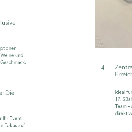
lusive
Optionen
e Weine und
n Geschmack.
Zentra
4
Erreic
Ideal fü
ei Die
17, SBah
Team – o
direkt v
 Ihr Event.
em Fokus auf