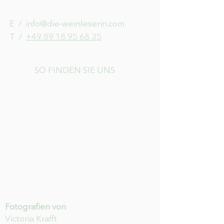
E /
info@die-weinleserin.com
​T /
+49 89 18 95 68 35
SO FINDEN SIE UNS
Fotografien von
Victoria Krafft