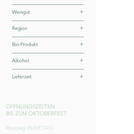
0.75 l (19,87 €*/ 1l)
Weingut
Jörg Geiger
Region
Schlat (Baden-Württemberg)
Bio-Produkt
DE-ÖKO-006
Alkohol
0°
Lieferzeit
3-4 Werktage
ÖFFNUNGSZEITEN
BIS ZUM OKTOBERFEST
Montag RUHETAG