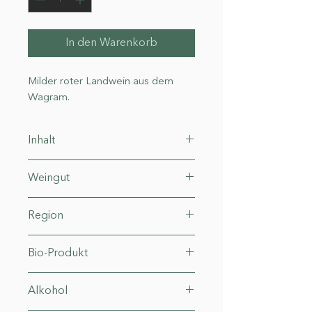
In den Warenkorb
Milder roter Landwein aus dem
Wagram.
Inhalt
1 l
Weingut
Diwald
Region
Wagram
Bio-Produkt
AT-Bio-902
Alkohol