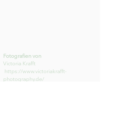
Fotografien von
Victoria Krafft
https://www.victoriakrafft-
photography.de/
HILFE
Newsletter abonnieren & nichts
mehr verpassen