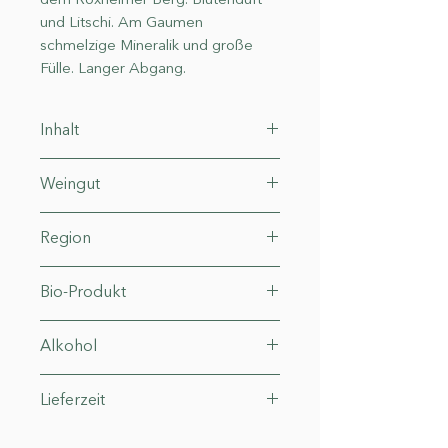
dem Roxheimer Berg. Blütenduft
und Litschi. Am Gaumen
schmelzige Mineralik und große
Fülle. Langer Abgang.
Inhalt
0.75 l (26,53 € * / 1 l)
Weingut
Weingut Prinz Salm
Region
Nahe, Wallhausen
Bio-Produkt
Fair'N Green
Alkohol
12,5°
Lieferzeit
3-4 Werktage