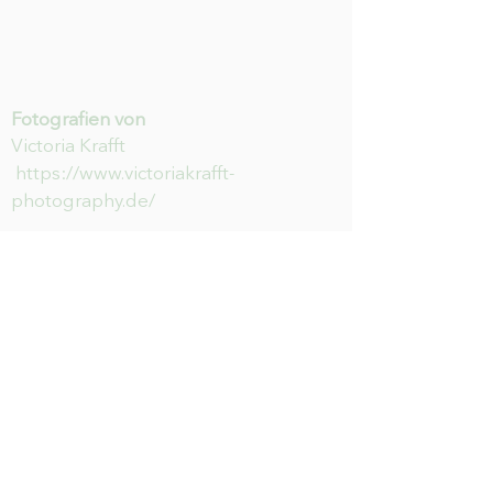
Fotografien von
Victoria Krafft
https://www.victoriakrafft-
photography.de/
HILFE
Newsletter abonnieren & nichts
mehr verpassen
E-Mail-Adresse