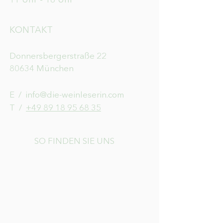
11 Uhr - 18 Uhr
KONTAKT
Donnersbergerstraße 22
80634 München
E /
info@die-weinleserin.com
​T /
+49 89 18 95 68 35
SO FINDEN SIE UNS