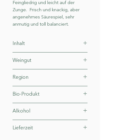
Feingliedrig und leicht auf der
Zunge.
Frisch und knackig, aber
angenehmes Säurespiel, sehr
anmutig und toll balanciert.
Inhalt
0.75 l (22,67€* / 1 l)
Weingut
Leipp Leininger
Region
Alsace
Bio-Produkt
FR-Bio-01
Alkohol
11,5°
Lieferzeit
3-4 Werktage