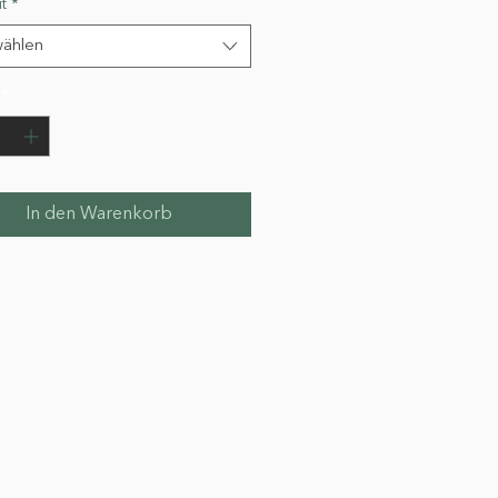
t
*
ählen
*
In den Warenkorb