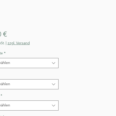
Preis
0 €
St.
|
zzgl. Versand
te
*
ählen
ählen
*
ählen