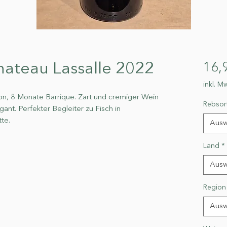
ateau Lassalle 2022
16,
inkl. Mw
n, 8 Monate Barrique. Zart und cremiger Wein
Rebsor
ant. Perfekter Begleiter zu Fisch in
te.
Ausw
Land
*
Ausw
Region
Ausw