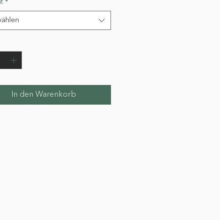
t
*
ählen
*
In den Warenkorb