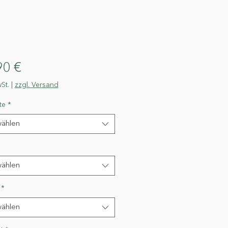
Preis
90 €
St.
|
zzgl. Versand
te
*
ählen
ählen
*
ählen