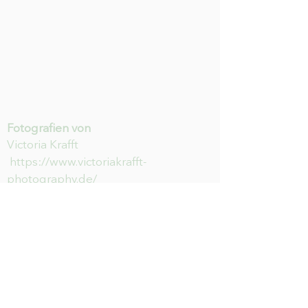
Fotografien von
Victoria Krafft
https://www.victoriakrafft-
photography.de/
HILFE
Newsletter abonnieren & nichts
mehr verpassen