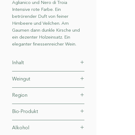
Aglianico und Nero di Troia
Intensive rote Farbe. Ein
betrörender Duft von feiner
Himbeere und Veilchen. Am
Gaumen dann dunkle Kirsche und
ein dezenter Holzeinsatz. Ein
eleganter finessenreicher Wein.
Inhalt
0.75 l (41.33€* / 1 l)
Weingut
Antica Enotria
Region
Apulien
Bio-Produkt
IT-Bio-006
Alkohol