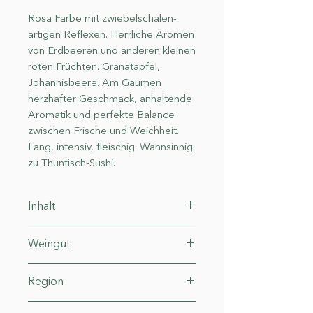
Rosa Farbe mit zwiebelschalen-
artigen Reflexen. Herrliche Aromen
von Erdbeeren und anderen kleinen
roten Früchten. Granatapfel,
Johannisbeere. Am Gaumen
herzhafter Geschmack, anhaltende
Aromatik und perfekte Balance
zwischen Frische und Weichheit.
Lang, intensiv, fleischig. Wahnsinnig
zu Thunfisch-Sushi.
Inhalt
0.75 l (20.67€* / 1 l)
Weingut
Antica Enotria
Region
Apulien