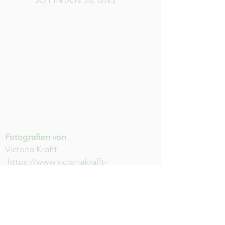
SO FINDEN SIE UNS
Fotografien von
Victoria Krafft
https://www.victoriakrafft-
photography.de/