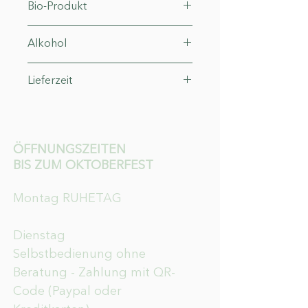
Bio-Produkt
IT-Bio-006
Alkohol
13°
Lieferzeit
3-4 Werktage
ÖFFNUNGSZEITEN
BIS ZUM OKTOBERFEST
Montag RUHETAG
Dienstag
Selbstbedienung ohne
Beratung - Zahlung mit QR-
Code (Paypal oder