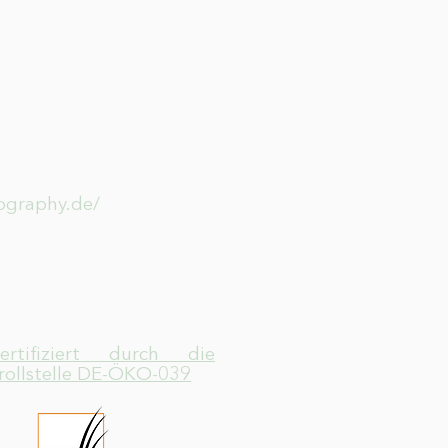
tography.de/
zertifiziert durch die
rollstelle DE-ÖKO-039