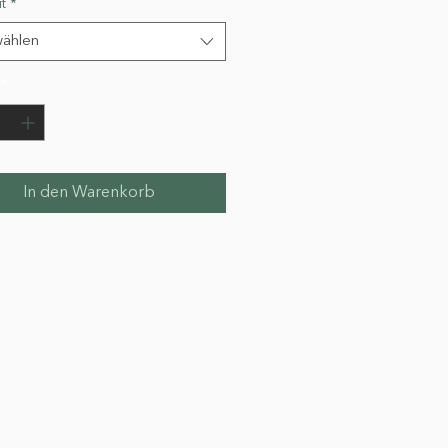
t
*
ählen
*
In den Warenkorb