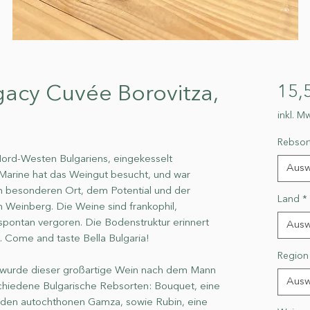
acy Cuvée Borovitza,
15,
inkl. Mw
Rebsor
 Nord-Westen Bulgariens, eingekesselt
Ausw
Marine hat das Weingut besucht, und war
m besonderen Ort, dem Potential und der
Land
*
m Weinberg. Die Weine sind frankophil,
 spontan vergoren. Die Bodenstruktur erinnert
Ausw
n. Come and taste Bella Bulgaria!
Region
 wurde dieser großartige Wein nach dem Mann
Ausw
rschiedene Bulgarische Rebsorten: Bouquet, eine
, den autochthonen Gamza, sowie Rubin, eine