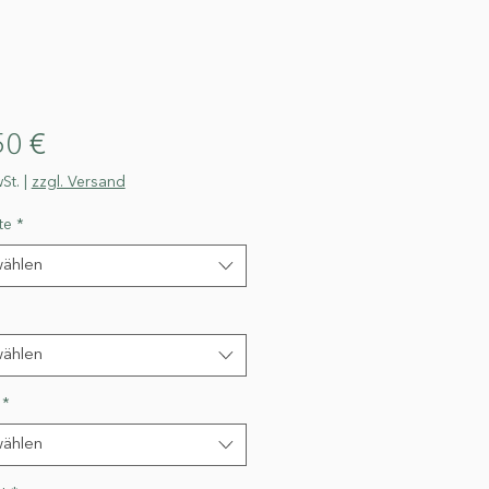
Preis
50 €
St.
|
zzgl. Versand
te
*
ählen
ählen
*
ählen