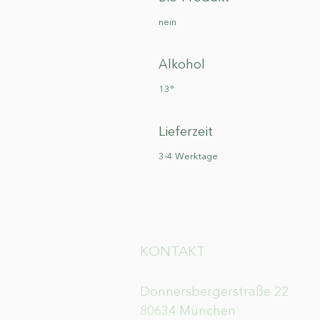
nein
Alkohol
13°
Lieferzeit
3-4 Werktage
KONTAKT
Donnersbergerstraße 22
80634 München