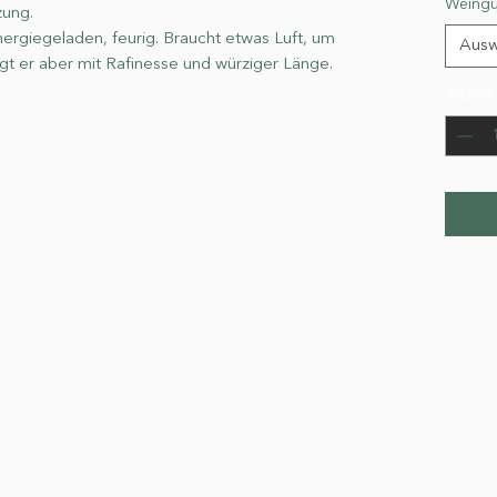
Weingu
zung.
 Energiegeladen, feurig. Braucht etwas Luft, um
Ausw
t er aber mit Rafinesse und würziger Länge.
Anzahl