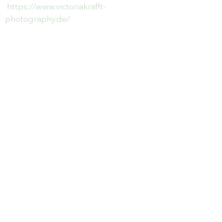
https://www.victoriakrafft-
photography.de/
HILFE
Newsletter abonnieren & nichts
mehr verpassen
E-Mail-Adresse
Senden