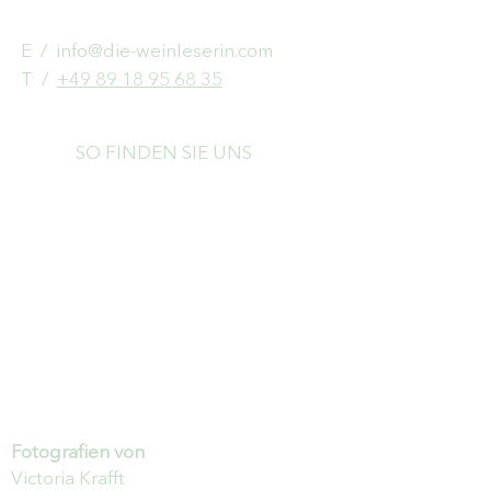
E /
info@die-weinleserin.com
​T /
+49 89 18 95 68 35
SO FINDEN SIE UNS
Fotografien von
Victoria Krafft