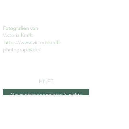
Fotografien von
Victoria Krafft
https://www.victoriakrafft-
photography.de/
HILFE
Newsletter abonnieren & nichts
mehr verpassen
E-Mail-Adresse