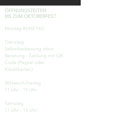
ÖFFNUNGSZEITEN
BIS ZUM OKTOBERFEST
Montag RUHETAG
Dienstag
Selbstbedienung ohne
Beratung - Zahlung mit QR-
Code (Paypal oder
Kreditkarten)
Mittwoch-Freitag
11 Uhr - 19 Uhr
Samstag
11 Uhr - 18 Uhr