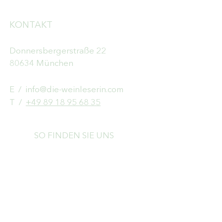
KONTAKT
Donnersbergerstraße 22
80634 München
E /
info@die-weinleserin.com
​T /
+49 89 18 95 68 35
SO FINDEN SIE UNS