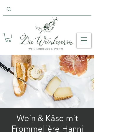
Wein & Käse mit
Frommelière Hanni