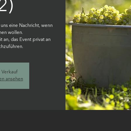
2)
e uns eine Nachricht, wenn
men wollen.
 an, das Event privat an
hzuführen.
m Verkauf
gen ansehen