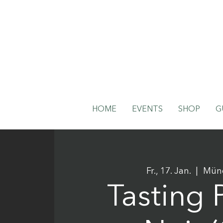
HOME
EVENTS
SHOP
G
Fr., 17. Jan.
  |  
Mün
Tasting 