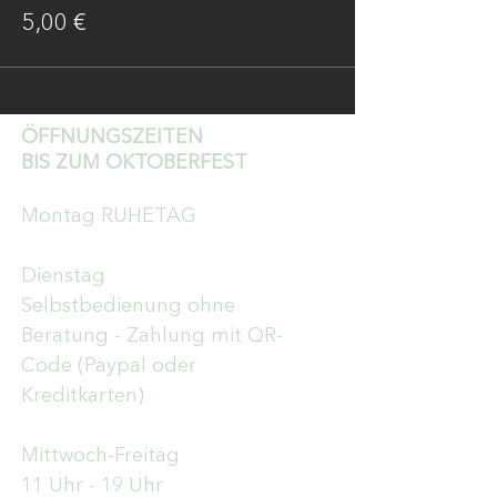
5,00 €
ÖFFNUNGSZEITEN
BIS ZUM OKTOBERFEST
Montag RUHETAG
Dienstag
Selbstbedienung ohne
Beratung - Zahlung mit QR-
Code (Paypal oder
Kreditkarten)
Mittwoch-Freitag
11 Uhr - 19 Uhr