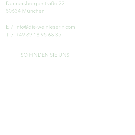
Donnersbergerstraße 22
80634 München
E /
info@die-weinleserin.com
​T /
+49 89 18 95 68 35
SO FINDEN SIE UNS