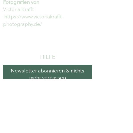
Fotografien von
Victoria Krafft
https://www.victoriakrafft-
photography.de/
HILFE
Newsletter abonnieren & nichts
mehr verpassen
E-Mail-Adresse
Senden