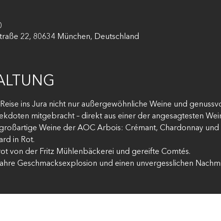
0
raße 22, 80634 München, Deutschland
TALTUNG
n Reise ins Jura nicht nur außergewöhnliche Weine und genussv
doten mitgebracht – direkt aus einer der angesagtesten Wein
roßartige Weine der AOC Arbois: Crémant, Chardonnay und S
rd in Rot.
rot von der Fritz Mühlenbäckerei und gereifte Comtés. 
wahre Geschmacksexplosion und einen unvergesslichen Nachm