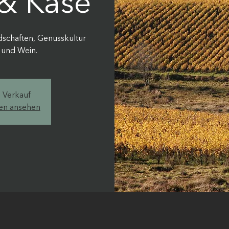
 & Käse
schaften, Genusskultur
 und Wein.
m Verkauf
gen ansehen