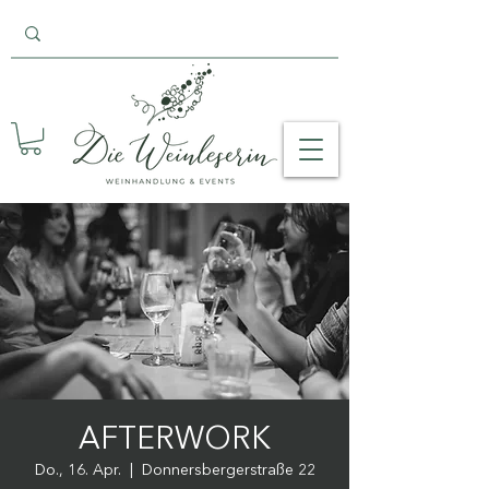
AFTERWORK
Do., 16. Apr.
  |  
Donnersbergerstraße 22