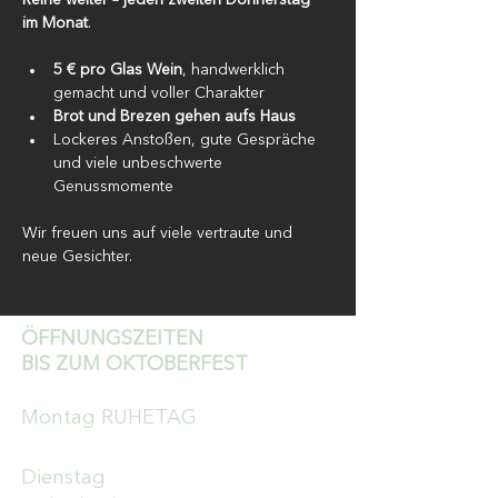
Reihe weiter – jeden zweiten Donnerstag 
im Monat
.
5 € pro Glas Wein
, handwerklich 
gemacht und voller Charakter
Brot und Brezen gehen aufs Haus 
Lockeres Anstoßen, gute Gespräche 
und viele unbeschwerte 
Genussmomente
Wir freuen uns auf viele vertraute und 
neue Gesichter.
ÖFFNUNGSZEITEN
BIS ZUM OKTOBERFEST
Montag RUHETAG
Dienstag