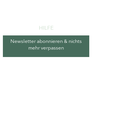
HILFE
Newsletter abonnieren & nichts
mehr verpassen
E-Mail-Adresse
Senden
Versand und Rückgabe