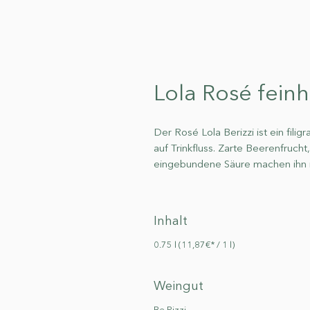
Lola Rosé feinh
Der Rosé Lola Berizzi ist ein filig
auf Trinkfluss. Zarte Beerenfrucht
eingebundene Säure machen ihn ru
Inhalt
0.75 l (11,87€* / 1 l)
Weingut