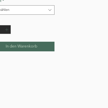
t
*
ählen
*
In den Warenkorb