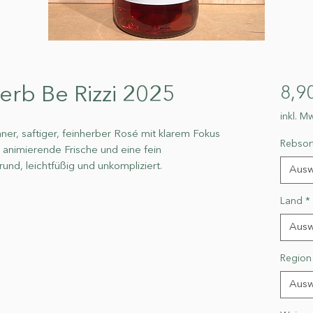
erb Be Rizzi 2025
8,9
inkl. Mw
raner, saftiger, feinherber Rosé mit klarem Fokus
Rebsor
, animierende Frische und eine fein
nd, leichtfüßig und unkompliziert.
Ausw
Land
*
Ausw
Region
Ausw