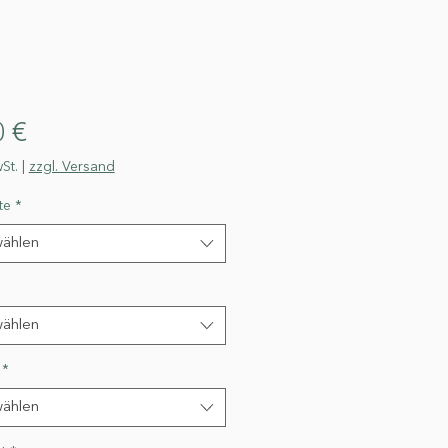
Preis
0 €
St.
|
zzgl. Versand
te
*
ählen
ählen
*
ählen