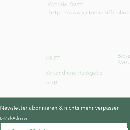
Victoria Krafft
https://www.victoriakrafft-pho
Bio-
HILFE
Kont
Versand und Rückgabe
AGB
Newsletter abonnieren & nichts mehr verpassen
E-Mail-Adresse