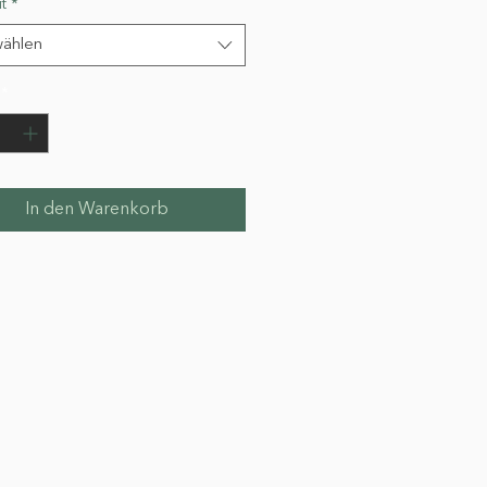
t
*
ählen
*
In den Warenkorb