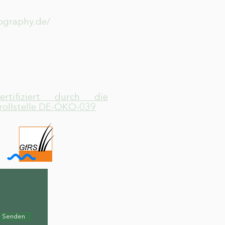
tography.de/
zertifiziert durch die
rollstelle DE-ÖKO-039
Senden