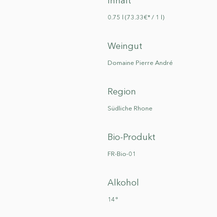
Inhalt
0.75 l (73.33€* / 1 l)
Weingut
Domaine Pierre André
Region
Südliche Rhone
Bio-Produkt
FR-Bio-01
Alkohol
14°