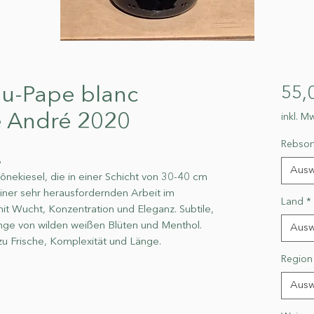
u-Pape blanc
55,
e André 2020
inkl. Mw
Rebsor
%
Ausw
ekiesel, die in einer Schicht von 30-40 cm
ner sehr herausfordernden Arbeit im
Land
*
t Wucht, Konzentration und Eleganz. Subtile,
änge von wilden weißen Blüten und Menthol.
Ausw
u Frische, Komplexität und Länge.
Region
Ausw