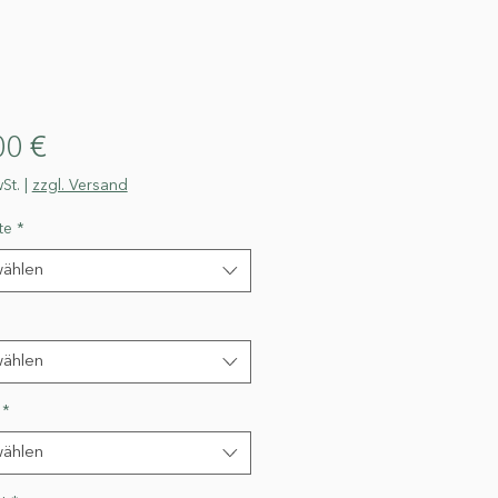
Preis
00 €
St.
|
zzgl. Versand
te
*
ählen
ählen
*
ählen