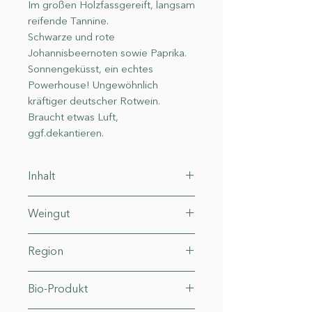
Im großen Holzfassgereift, langsam
reifende Tannine.
Schwarze und rote
Johannisbeernoten sowie Paprika.
Sonnengeküsst, ein echtes
Powerhouse! Ungewöhnlich
kräftiger deutscher Rotwein.
Braucht etwas Luft,
ggf.dekantieren.
Inhalt
0.75 l (18,53 € * / 1 l)
Weingut
Rinklin
Region
Baden Kaiserstuhl
Bio-Produkt